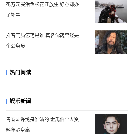
花万元买活鱼松花江放生 好心却办
了坏事
抖音气质乞丐是谁 真名沈巍曾经是
个公务员
热门阅读
娱乐新闻
青春斗许戈是谁演的 金禹伯个人资
料年龄身高