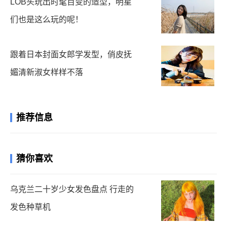
LOB头玩出时髦百变的造型，明星
们也是这么玩的呢！
跟着日本封面女郎学发型，俏皮抚
媚清新淑女样样不落
推荐信息
猜你喜欢
乌克兰二十岁少女发色盘点 行走的
发色种草机